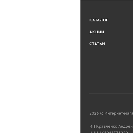
КАТАЛОГ
АКЦИИ
СТАТЬИ
2026 © Интернет-мага
ИП Кравченко Андрей
ИНН 165043375220