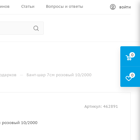
инов
Статьи
Вопросы и ответы
ВОЙТИ
0
—
подарков
Бант-шар 7см розовый 10/2000
0
Артикул:
462891
м розовый 10/2000