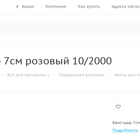
Акции
Компания
Как купить
Адреса магаз
 7см розовый 10/2000
—
—
—
Все для праздника
Подарочная упаковка
Банты для 
Бант-шар 7с
Подробности