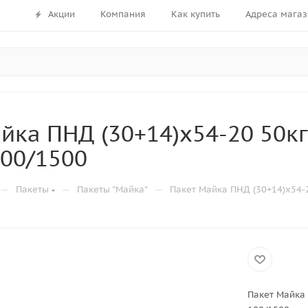
Акции
Компания
Как купить
Адреса магаз
йка ПНД (30+14)х54-20 50кг
00/1500
—
—
—
Пакеты
Пакеты "Майка"
Пакет Майка ПНД (30+14)х54-2
Пакет Майка 