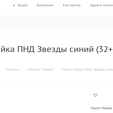
Акции
Компания
Как купить
Адреса магаз
йка ПНД Звезды синий (32+
—
—
—
Пакеты
Пакеты "Майка"
Пакет Майка ПНД Звезды сини
Пакет Майка 